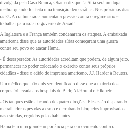
divulgada pela Casa Branca, Obama diz que "a Síria será um lugar
melhor quando for feita uma transição democrática. Nos próximos dias
os EUA continuarão a aumentar a pressão contra o regime sírio e
trabalhar para isolar o governo de Assad".
A Inglaterra e a França também condenaram os ataques. A embaixada
americana disse que as autoridades sírias começaram uma guerra
contra seu povo ao atacar Hama.
- É desesperador. As autoridades acreditam que podem, de algum jeito,
permanecer no poder colocando o exército contra seus próprios
cidadãos - disse o adido de imprensa americano, J.J. Harder à Reuters.
Um médico que não quis ser identificado disse que a maioria dos
corpos foi levada aos hospitais de Badr, Al-Horani e Hikmeh:
- Os tanques estão atacando de quatro direções. Eles estão disparando
metralhadoras pesadas a esmo e derrubando bloqueios improvisados
nas estradas, erguidos pelos habitantes.
Hama tem uma grande importância para o movimento contra o