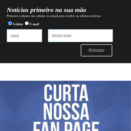
Notícias primeiro na sua mão
Primeiro cadastre seu celular ou email para receber as ultimas notícias.
Celular
E-mail
Próximo