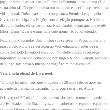
jogador durante as partidas da Eurocopa Feminina nesta quinta (3) e
sexta-feira (4). Diogo Jota vivia um momento especial na carreira e na
vida pessoal. Tinha acabado de conquistar a Premier League pelo
Liverpool e a Liga das Nações com a seleção portuguesa. No último
dia 22 de junho, ele se casou com Rute Cardoso, com quem teve três
filhos: Denis, Duarte e uma filha cujo nome não foi divulgado.
Natural de Massarelos, Jota iniciou sua carreira no Paços de Ferreira,
passou pelo Porto e se destacou no Wolverhampton antes de ser
contratado pelo Liverpool em 2020. No clube inglês, virou peça
importante do elenco comandado por Jürgen Klopp. A morte precoce
de Diogo Jota deixa o futebol português e mundial em luto.
Veja a nota oficial do Liverpool:
“O clube foi informado que o jogador de 28 anos faleceu após um
acidente de trânsito na Espanha, junto com seu irmão, André.
O Liverpool FC não fará mais comentários neste momento e pede que
a privacidade da família, amigos, companheiros de equipe e equipe do
clube de Diogo e André seja respeitada enquanto eles tentam lidar com