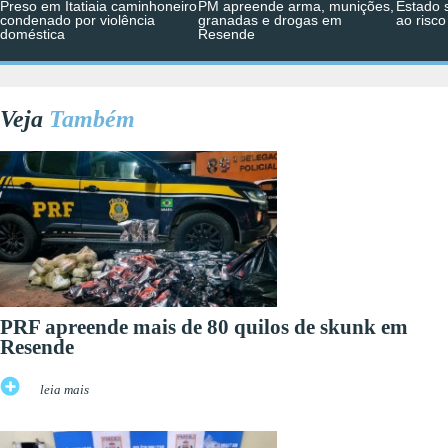
Preso em Itatiaia caminhoneiro
PM apreende arma, munições,
Estado 
condenado por violência
granadas e drogas em
ao risc
doméstica
Resende
Veja
Também
PRF apreende mais de 80 quilos de skunk em
Resende
leia mais