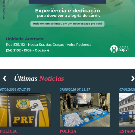
Últimas
Notícias
07/08/2026 07:17:58
07/08/2026 07:13:57
07/08/202
POLÍCIA
POLÍCIA
ESTADO