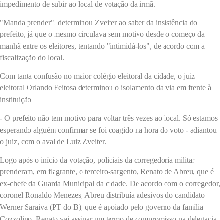
impedimento de subir ao local de votação da irmã.
"Manda prender", determinou Zveiter ao saber da insistência do
prefeito, já que o mesmo circulava sem motivo desde o começo da
manhã entre os eleitores, tentando "intimidá-los", de acordo com a
fiscalização do local.
Com tanta confusão no maior colégio eleitoral da cidade, o juiz
eleitoral Orlando Feitosa determinou o isolamento da via em frente à
instituição
- O prefeito não tem motivo para voltar três vezes ao local. Só estamos
esperando alguém confirmar se foi coagido na hora do voto - adiantou
o juiz, com o aval de Luiz Zveiter.
Logo após o início da votação, policiais da corregedoria militar
prenderam, em flagrante, o terceiro-sargento, Renato de Abreu, que é
ex-chefe da Guarda Municipal da cidade. De acordo com o corregedor,
coronel Ronaldo Menezes, Abreu distribuía adesivos do candidato
Werner Saraiva (PT do B), que é apoiado pelo governo da família
Cozzolino. Renato vai assinar um termo de compromisso na delegacia