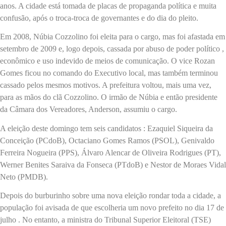
anos. A cidade está tomada de placas de propaganda política e muita
confusão, após o troca-troca de governantes e do dia do pleito.
Em 2008, Núbia Cozzolino foi eleita para o cargo, mas foi afastada em
setembro de 2009 e, logo depois, cassada por abuso de poder político ,
econômico e uso indevido de meios de comunicação. O vice Rozan
Gomes ficou no comando do Executivo local, mas também terminou
cassado pelos mesmos motivos. A prefeitura voltou, mais uma vez,
para as mãos do clã Cozzolino. O irmão de Núbia e então presidente
da Câmara dos Vereadores, Anderson, assumiu o cargo.
A eleição deste domingo tem seis candidatos : Ezaquiel Siqueira da
Conceição (PCdoB), Octaciano Gomes Ramos (PSOL), Genivaldo
Ferreira Nogueira (PPS), Álvaro Alencar de Oliveira Rodrigues (PT),
Werner Benites Saraiva da Fonseca (PTdoB) e Nestor de Moraes Vidal
Neto (PMDB).
Depois do burburinho sobre uma nova eleição rondar toda a cidade, a
população foi avisada de que escolheria um novo prefeito no dia 17 de
julho . No entanto, a ministra do Tribunal Superior Eleitoral (TSE)