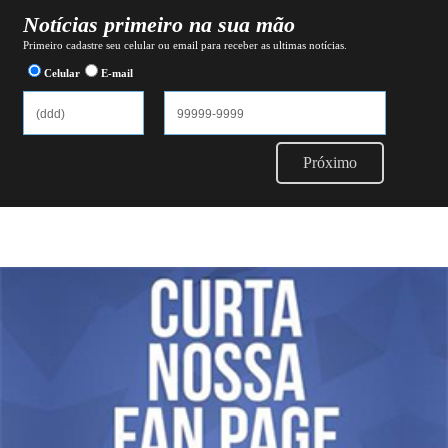
Notícias primeiro na sua mão
Primeiro cadastre seu celular ou email para receber as ultimas notícias.
Celular
E-mail
Próximo