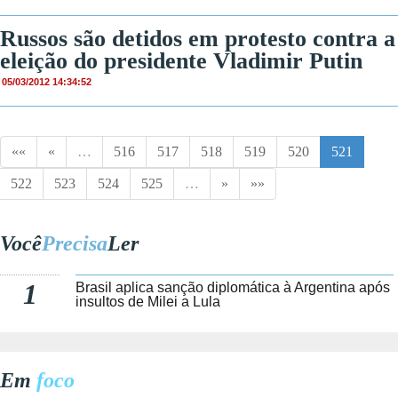
Russos são detidos em protesto contra a
eleição do presidente Vladimir Putin
05/03/2012 14:34:52
««
«
…
516
517
518
519
520
521
522
523
524
525
…
»
»»
Você
Precisa
Ler
1
Brasil aplica sanção diplomática à Argentina após
insultos de Milei a Lula
Em
foco