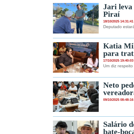
Jari leva
Piraí
18/10/2025 14:31:41
Deputado estará
Katia Mi
para trat
17/10/2025 19:40:03
Um diz respeit
Neto ped
vereador
09/10/2025 08:48:16
Salário 
bate-boca