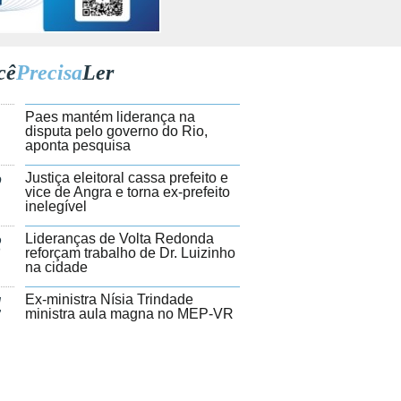
cê
Precisa
Ler
1
Paes mantém liderança na
disputa pelo governo do Rio,
aponta pesquisa
2
Justiça eleitoral cassa prefeito e
vice de Angra e torna ex-prefeito
inelegível
3
Lideranças de Volta Redonda
reforçam trabalho de Dr. Luizinho
na cidade
4
Ex-ministra Nísia Trindade
ministra aula magna no MEP-VR