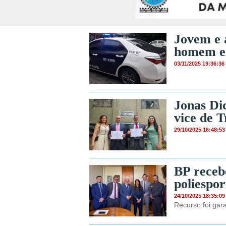
Jovem e 
homem e
03/11/2025 19:36:36
Jonas Dic
vice de T
29/10/2025 16:48:53
BP receb
poliespo
24/10/2025 18:35:09
Recurso foi gar