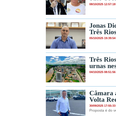
08/10/2025 12:57:18
Jonas Di
Três Rio
05/10/2025 19:39:54
Três Rios
urnas ne
04/10/2025 08:51:56
Câmara a
Volta Re
30/09/2025 17:55:33
Proposta é do v