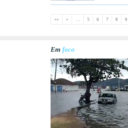
««
«
…
5
6
7
8
9
Em
foco