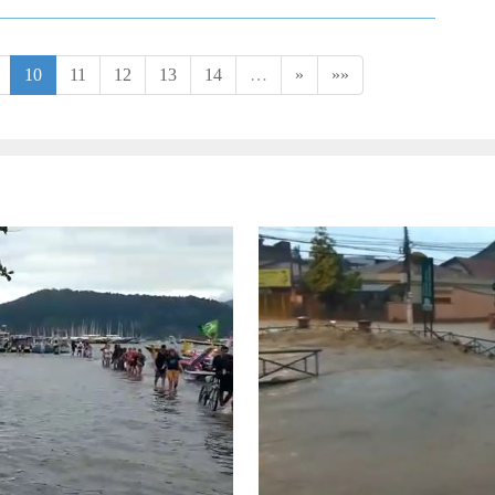
10
11
12
13
14
…
»
»»