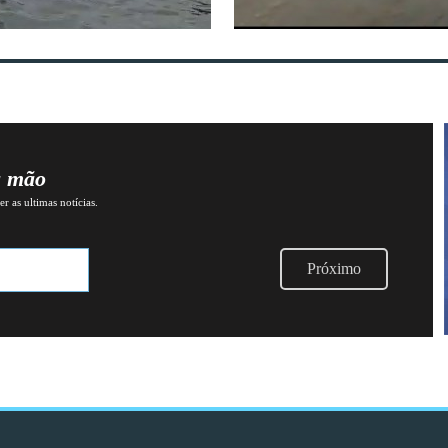
a mão
r as ultimas notícias.
Próximo