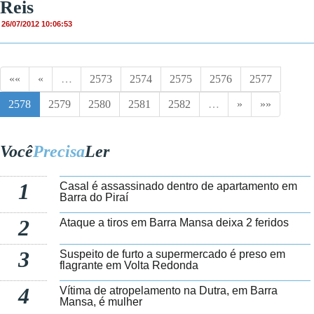
Reis
26/07/2012 10:06:53
««
«
…
2573
2574
2575
2576
2577
2578
2579
2580
2581
2582
…
»
»»
Você
Precisa
Ler
1
Casal é assassinado dentro de apartamento em
Barra do Piraí
2
Ataque a tiros em Barra Mansa deixa 2 feridos
3
Suspeito de furto a supermercado é preso em
flagrante em Volta Redonda
4
Vítima de atropelamento na Dutra, em Barra
Mansa, é mulher