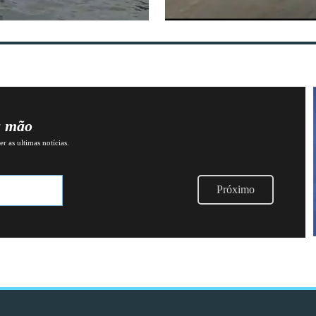
a mão
r as ultimas notícias.
Próximo