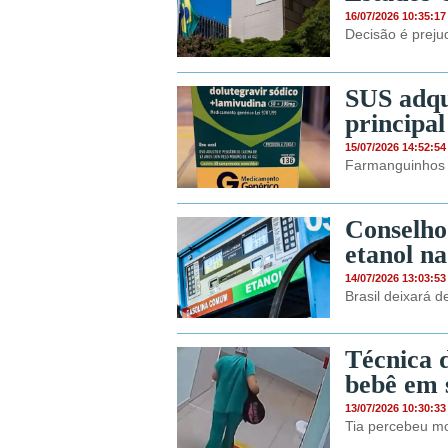
16/07/2026 10:35:17
Decisão é prejud
SUS adqu
principa
15/07/2026 14:52:54
Farmanguinhos i
Conselho
etanol na
14/07/2026 13:03:53
Brasil deixará d
Técnica 
bebê em 
13/07/2026 10:30:33
Tia percebeu m