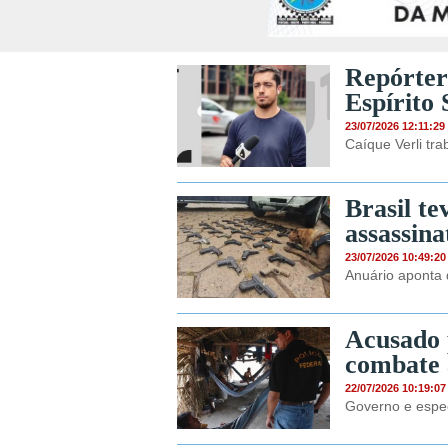
Repórter
Espírito 
23/07/2026 12:11:29
Caíque Verli tra
Brasil t
assassina
23/07/2026 10:49:20
Anuário aponta
Acusado 
combate 
22/07/2026 10:19:07
Governo e espec