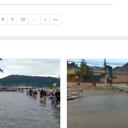
8
9
10
…
»
»»