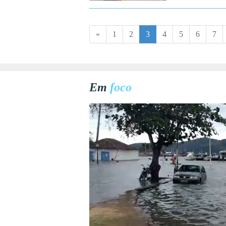
«
1
2
3
4
5
6
7
Em
foco