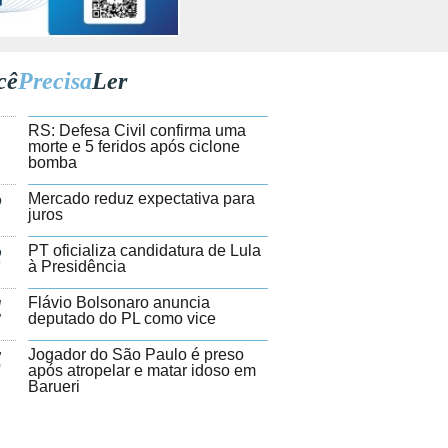
cê
Precisa
Ler
1
RS: Defesa Civil confirma uma
morte e 5 feridos após ciclone
bomba
2
Mercado reduz expectativa para
juros
3
PT oficializa candidatura de Lula
à Presidência
4
Flávio Bolsonaro anuncia
deputado do PL como vice
5
Jogador do São Paulo é preso
após atropelar e matar idoso em
Barueri