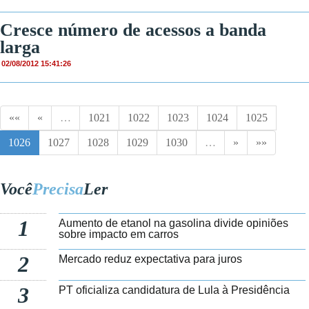
Cresce número de acessos a banda
larga
02/08/2012 15:41:26
««
«
…
1021
1022
1023
1024
1025
1026
1027
1028
1029
1030
…
»
»»
Você
Precisa
Ler
1
Aumento de etanol na gasolina divide opiniões
sobre impacto em carros
2
Mercado reduz expectativa para juros
3
PT oficializa candidatura de Lula à Presidência