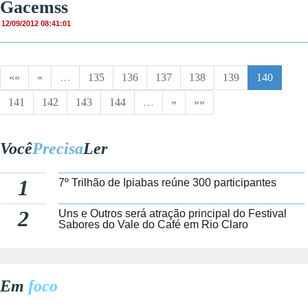
Gacemss
12/09/2012 08:41:01
««
«
…
135
136
137
138
139
140
141
142
143
144
…
»
»»
Você
Precisa
Ler
1
7º Trilhão de Ipiabas reúne 300 participantes
2
Uns e Outros será atração principal do Festival
Sabores do Vale do Café em Rio Claro
Em
foco