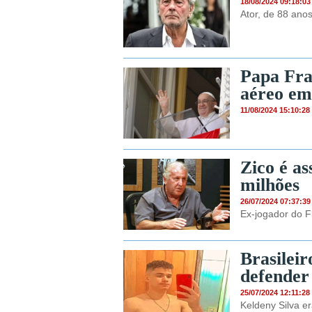
18/08/2024 09:18:03
Ator, de 88 ano
Papa Fra
aéreo em
11/08/2024 15:10:28
Zico é as
milhões
26/07/2024 07:37:39
Ex-jogador do 
Brasilei
defender
25/07/2024 12:11:28
Keldeny Silva e