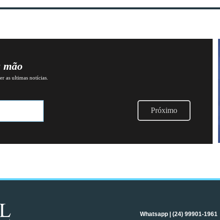
a mão
r as ultimas notícias.
Próximo
Whatsapp | (24) 99901-1961