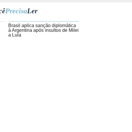
cê
Precisa
Ler
1
Brasil aplica sanção diplomática
à Argentina após insultos de Milei
a Lula