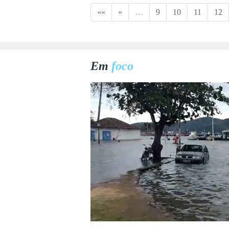
««
«
…
9
10
11
12
Em
foco