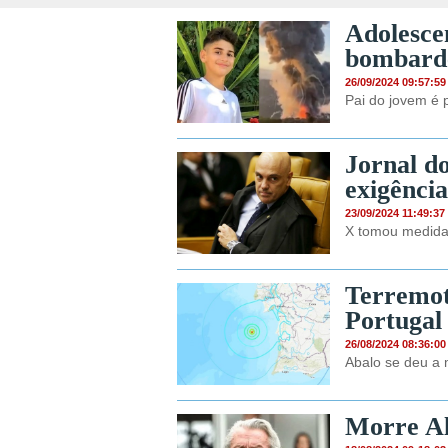
Adolesce
bombarde
26/09/2024 09:57:59
Pai do jovem é
Jornal d
exigênci
23/09/2024 11:49:37
X tomou medida
Terremot
Portugal
26/08/2024 08:36:00
Abalo se deu a 
Morre Al