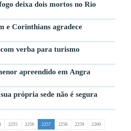
fogo deixa dois mortos no Rio
m e Corinthians agradece
a com verba para turismo
 menor apreendido em Angra
 sua própria sede não é segura
4
2255
2256
2257
2258
2259
2260