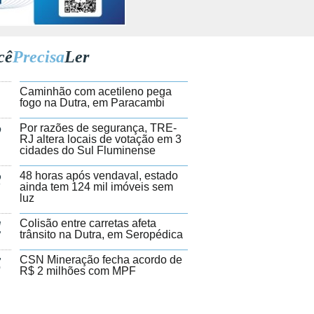
cê
Precisa
Ler
1
Caminhão com acetileno pega
fogo na Dutra, em Paracambi
2
Por razões de segurança, TRE-
RJ altera locais de votação em 3
cidades do Sul Fluminense
3
48 horas após vendaval, estado
ainda tem 124 mil imóveis sem
luz
4
Colisão entre carretas afeta
trânsito na Dutra, em Seropédica
5
CSN Mineração fecha acordo de
R$ 2 milhões com MPF