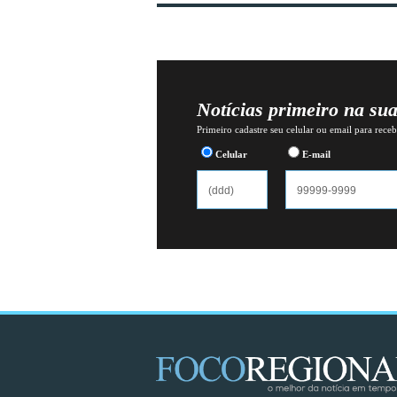
Notícias primeiro na su
Primeiro cadastre seu celular ou email para recebe
Celular
E-mail