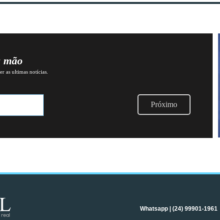
a mão
r as ultimas notícias.
Próximo
Whatsapp | (24) 99901-1961