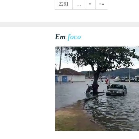
2261
…
»
»»
Em
foco