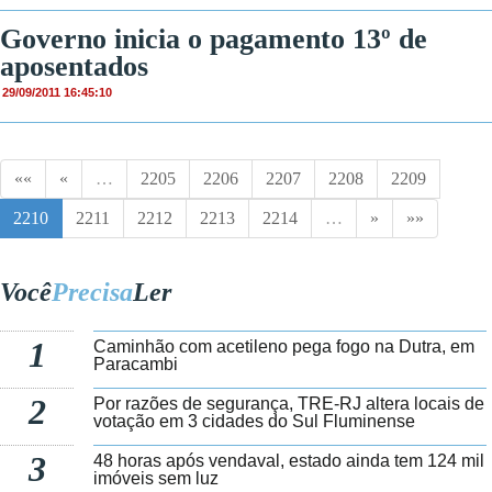
Governo inicia o pagamento 13º de
aposentados
29/09/2011 16:45:10
««
«
…
2205
2206
2207
2208
2209
2210
2211
2212
2213
2214
…
»
»»
Você
Precisa
Ler
1
Caminhão com acetileno pega fogo na Dutra, em
Paracambi
2
Por razões de segurança, TRE-RJ altera locais de
votação em 3 cidades do Sul Fluminense
3
48 horas após vendaval, estado ainda tem 124 mil
imóveis sem luz