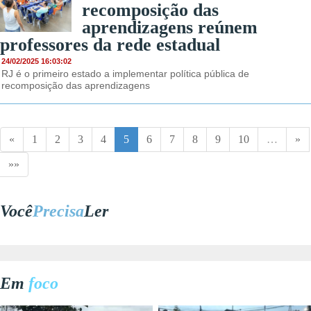
recomposição das
aprendizagens reúnem
professores da rede estadual
24/02/2025 16:03:02
RJ é o primeiro estado a implementar política pública de
recomposição das aprendizagens
«
1
2
3
4
5
6
7
8
9
10
…
»
»»
Você
Precisa
Ler
Em
foco