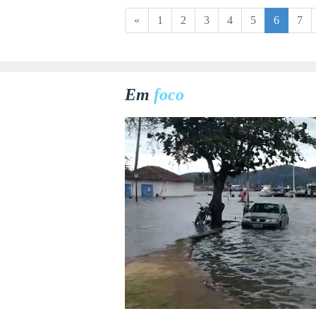
«
1
2
3
4
5
6
7
Em
foco