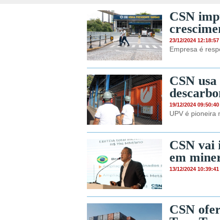
CSN impu
crescime
23/12/2024 12:18:57
Empresa é resp
CSN usa 
descarbo
19/12/2024 09:50:40
UPV é pioneira 
CSN vai 
em miner
13/12/2024 10:39:41
CSN ofer