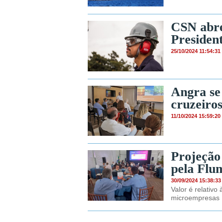
CSN abre
Presiden
25/10/2024 11:54:31
Angra se
cruzeiro
11/10/2024 15:59:20
Projeção 
pela Flu
30/09/2024 15:38:33
Valor é relativ
microempresas