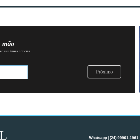
a mão
r as ultimas notícias.
Próximo
Whatsapp | (24) 99901-1961