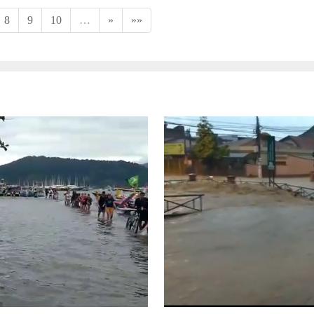
8
9
10
…
»
»»