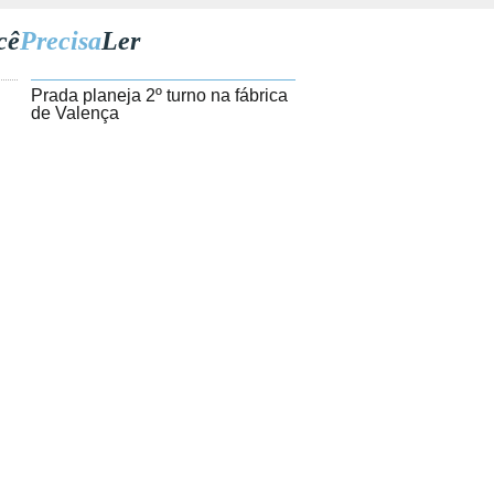
cê
Precisa
Ler
1
Prada planeja 2º turno na fábrica
de Valença