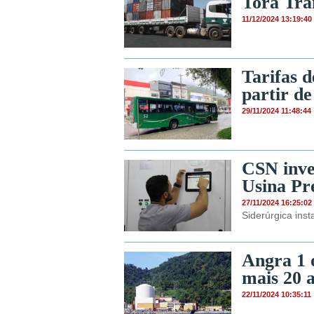
Tora Tra
11/12/2024 13:19:40
Tarifas 
partir d
29/11/2024 11:48:44
CSN inve
Usina Pr
27/11/2024 16:25:02
Siderúrgica ins
Angra 1 
mais 20 
22/11/2024 10:35:11