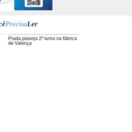
cê
Precisa
Ler
1
Prada planeja 2º turno na fábrica
de Valença