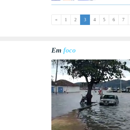
«
1
2
3
4
5
6
7
Em
foco