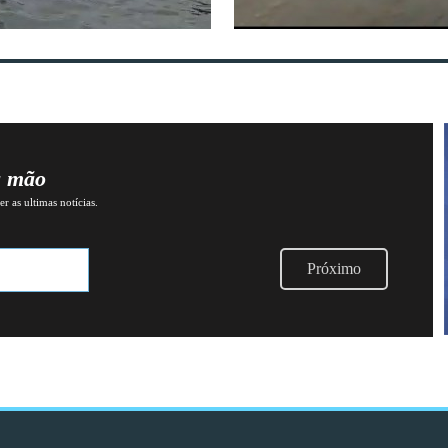
a mão
r as ultimas notícias.
Próximo