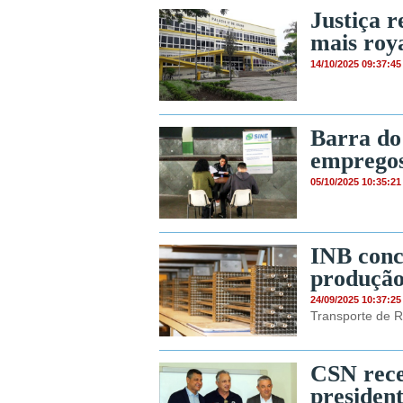
Justiça 
mais roya
14/10/2025 09:37:45
Barra do
empregos
05/10/2025 10:35:21
INB concl
produção
24/09/2025 10:37:25
Transporte de R
CSN rece
presiden