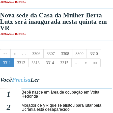
29/09/2011 16:44:41
Nova sede da Casa da Mulher Berta
Lutz será inaugurada nesta quinta em
VR
29/09/2011 16:44:41
««
«
…
3306
3307
3308
3309
3310
3311
3312
3313
3314
3315
…
»
»»
Você
Precisa
Ler
1
Bebê nasce em área de ocupação em Volta
Redonda
2
Morador de VR que se alistou para lutar pela
Ucrânia está desaparecido