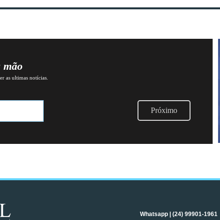
a mão
r as ultimas notícias.
Próximo
Whatsapp | (24) 99901-1961