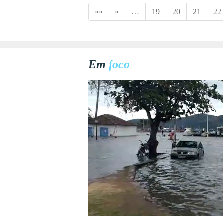
««
«
…
19
20
21
22
Em
foco