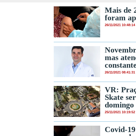
Mais de 2
foram ap
26/11/2021 10:48:14
Novembro
mas aten
constant
26/11/2021 08:41:31
VR: Praç
Skate ser
domingo
25/11/2021 10:19:52
Covid-19