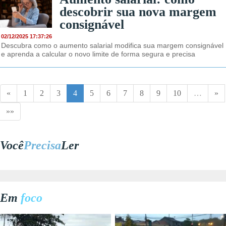
descobrir sua nova margem
consignável
02/12/2025 17:37:26
Descubra como o aumento salarial modifica sua margem consignável
e aprenda a calcular o novo limite de forma segura e precisa
«
1
2
3
4
5
6
7
8
9
10
…
»
»»
Você
Precisa
Ler
Em
foco