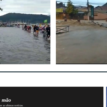
a mão
r as ultimas notícias.