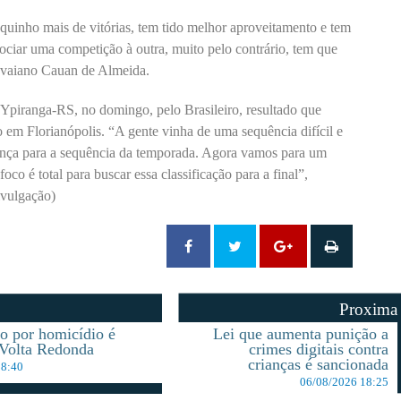
uinho mais de vitórias, tem tido melhor aproveitamento e tem
sociar uma competição à outra, muito pelo contrário, tem que
 avaiano Cauan de Almeida.
 Ypiranga-RS, no domingo, pelo Brasileiro, resultado que
o em Florianópolis. “A gente vinha de uma sequência difícil e
iança para a sequência da temporada. Agora vamos para um
foco é total para buscar essa classificação para a final”,
ivulgação)
Proxima
 por homicídio é
Lei que aumenta punição a
Volta Redonda
crimes digitais contra
crianças é sancionada
08:40
06/08/2026 18:25