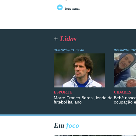
leia mais
+
Lidas
31/07/2026 11:37:48
02/08/2026 16
ESPORTE
CIDADES
Morre Franco Baresi, lenda do
Bebê nasce
futebol italiano
ocupação 
Em
foco