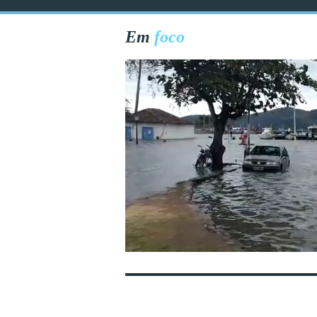
Em
foco