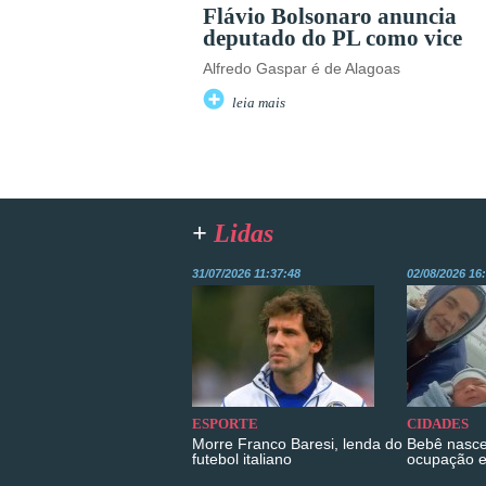
Flávio Bolsonaro anuncia
deputado do PL como vice
Alfredo Gaspar é de Alagoas
leia mais
+
Lidas
31/07/2026 11:37:48
02/08/2026 16
ESPORTE
CIDADES
Morre Franco Baresi, lenda do
Bebê nasce
futebol italiano
ocupação 