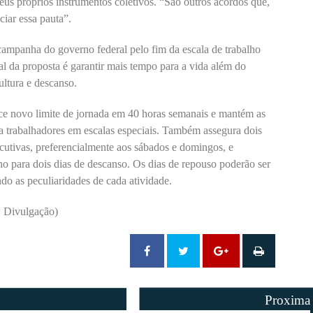
seus próprios instrumentos coletivos. “São outros acordos que,
ciar essa pauta”.
mpanha do governo federal pelo fim da escala de trabalho
al da proposta é garantir mais tempo para a vida além do
ultura e descanso.
ce novo limite de jornada em 40 horas semanais e mantém as
ara trabalhadores em escalas especiais. Também assegura dois
cutivas, preferencialmente aos sábados e domingos, e
ho para dois dias de descanso. Os dias de repouso poderão ser
ndo as peculiaridades de cada atividade.
: Divulgação)
Proxima