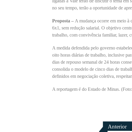
ligadas à Vale terão de discutir o tema em 
no seu tempo, terão a oportunidade de apre
Proposta –
A mudança ocorre em meio à ca
6x1, sem redução salarial. O objetivo centr
trabalho, com convivência familiar, lazer, c
A medida defendida pelo governo estabele
oito horas diárias de trabalho, inclusive p
dias de repouso semanal de 24 horas conse
consolida o modelo de cinco dias de trabal
definidos em negociação coletiva, respeita
A reportagem é do Estado de Minas. (Foto
Anterior