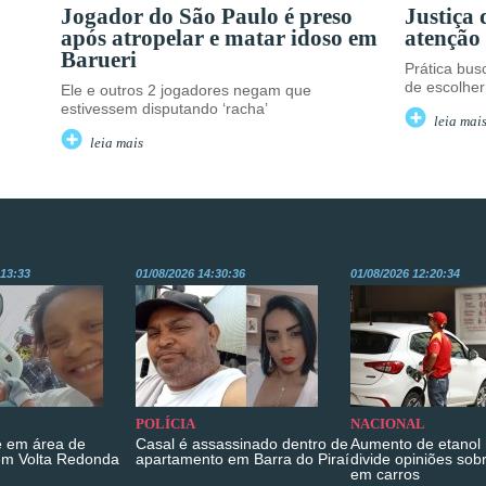
Jogador do São Paulo é preso
Justiça
após atropelar e matar idoso em
atenção 
Barueri
Prática busc
de escolher
Ele e outros 2 jogadores negam que
estivessem disputando ‘racha’
leia mai
leia mais
:13:33
01/08/2026 14:30:36
01/08/2026 12:20:34
POLÍCIA
NACIONAL
 em área de
Casal é assassinado dentro de
Aumento de etanol 
em Volta Redonda
apartamento em Barra do Piraí
divide opiniões sob
em carros