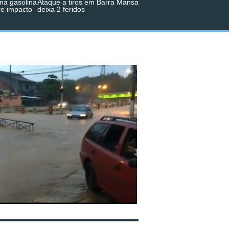
na gasolina
Ataque a tiros em Barra Mansa
re impacto
deixa 2 feridos