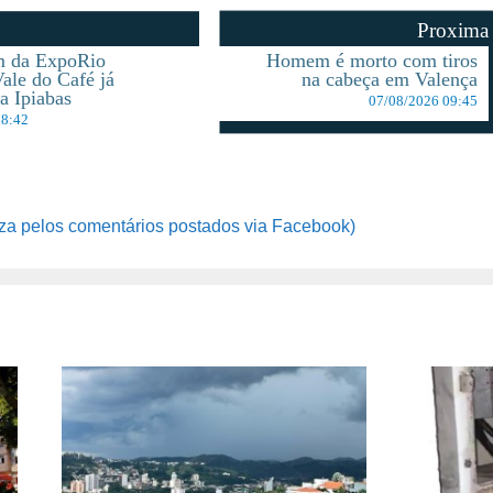
Proxima
 da ExpoRio
Homem é morto com tiros
ale do Café já
na cabeça em Valença
a Ipiabas
07/08/2026 09:45
18:42
za pelos comentários postados via Facebook)