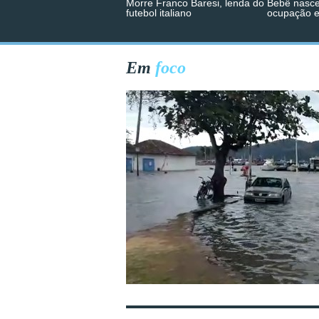
Morre Franco Baresi, lenda do
Bebê nasce
futebol italiano
ocupação 
Em
foco