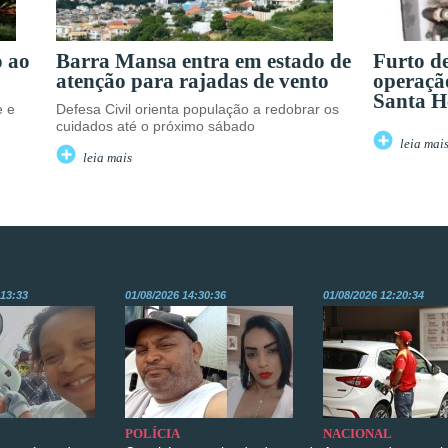
o ao
Barra Mansa entra em estado de
Furto d
atenção para rajadas de vento
operaçã
Santa H
e e
Defesa Civil orienta população a redobrar os
cuidados até o próximo sábado
leia mai
leia mais
:13:33
01/08/2026 14:30:36
01/08/2026 12:20:34
POLÍCIA
NACIONAL