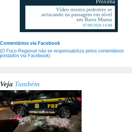
Proxima
Vídeo mostra pedestres se
arriscando na passagem em nível
em Barra Mansa
07/08/2026 14:08
Comentários via Facebook
(O Foco Regional não se responsabiliza pelos comentários
postados via Facebook)
Veja
Também