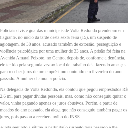
Policiais civis e guardas municipais de Volta Redonda prenderam em
flagrante, no início da tarde desta sexta-feira (15), um suspeito de
agiotagem, de 38 anos, acusado também de extorsão, perseguição e
violência psicológica por uma mulher de 33 anos. A prisão foi feita na
Avenida Amaral Peixoto, no Centro, depois de, conforme a denúncia,
ele ter ido pela segunda vez ao local de trabalho dela fazendo ameaças
para receber juros de um empréstimo contraído em fevereiro do ano
passado. A mulher chamou a polícia.
Na delegacia de Volta Redonda, ela contou que pegou emprestados R$
2,6 mil para pagar dívidas pessoais, mas, como não conseguiu quitar o
valor, vinha pagando apenas os juros abusivos. Porém, a partir de
meados do ano passado, ela alega que não conseguiu também pagar os
juros, pois passou a receber auxílio do INSS.
Ainda segundo a vítima, a partir daí o suspeito teria passado a lhe