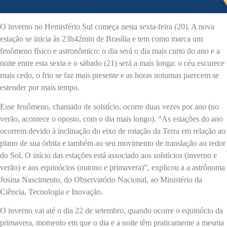
O inverno no Hemisfério Sul começa nesta sexta-feira (20). A nova
estação se inicia às 23h42min de Brasília e tem como marca um
fenômeno físico e astronômico: o dia será o dia mais curto do ano e a
noite entre esta sexta e o sábado (21) será a mais longa: o céu escurece
mais cedo, o frio se faz mais presente e as horas noturnas parecem se
estender por mais tempo.
Esse fenômeno, chamado de solstício, ocorre duas vezes por ano (no
verão, acontece o oposto, com o dia mais longo). “As estações do ano
ocorrem devido à inclinação do eixo de rotação da Terra em relação ao
plano de sua órbita e também ao seu movimento de translação ao redor
do Sol. O início das estações está associado aos solstícios (inverno e
verão) e aos equinócios (outono e primavera)”, explicou a a astrônoma
Josina Nascimento, do Observatório Nacional, ao Ministério da
Ciência, Tecnologia e Inovação.
O inverno vai até o dia 22 de setembro, quando ocorre o equinócio da
primavera, momento em que o dia e a noite têm praticamente a mesma