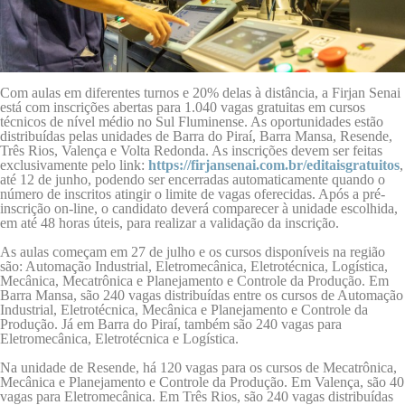
Com aulas em diferentes turnos e 20% delas à distância, a Firjan Senai
está com inscrições abertas para 1.040 vagas gratuitas em cursos
técnicos de nível médio no Sul Fluminense. As oportunidades estão
distribuídas pelas unidades de Barra do Piraí, Barra Mansa, Resende,
Três Rios, Valença e Volta Redonda. As inscrições devem ser feitas
exclusivamente pelo link:
https://firjansenai.com.br/
editaisgratuitos
,
até 12 de junho, podendo ser encerradas automaticamente quando o
número de inscritos atingir o limite de vagas oferecidas. Após a pré-
inscrição on-line, o candidato deverá comparecer à unidade escolhida,
em até 48 horas úteis, para realizar a validação da inscrição.
As aulas começam em 27 de julho e os cursos disponíveis na região
são: Automação Industrial, Eletromecânica, Eletrotécnica, Logística,
Mecânica, Mecatrônica e Planejamento e Controle da Produção. Em
Barra Mansa, são 240 vagas distribuídas entre os cursos de Automação
Industrial, Eletrotécnica, Mecânica e Planejamento e Controle da
Produção. Já em Barra do Piraí, também são 240 vagas para
Eletromecânica, Eletrotécnica e Logística.
Na unidade de Resende, há 120 vagas para os cursos de Mecatrônica,
Mecânica e Planejamento e Controle da Produção. Em Valença, são 40
vagas para Eletromecânica. Em Três Rios, são 240 vagas distribuídas