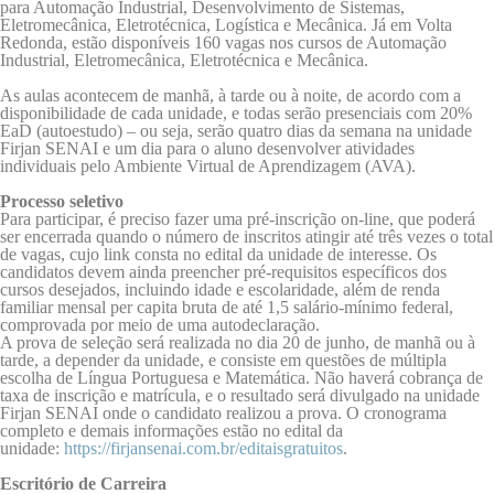
para Automação Industrial, Desenvolvimento de Sistemas,
Eletromecânica, Eletrotécnica, Logística e Mecânica. Já em Volta
Redonda, estão disponíveis 160 vagas nos cursos de Automação
Industrial, Eletromecânica, Eletrotécnica e Mecânica.
As aulas acontecem de manhã, à tarde ou à noite, de acordo com a
disponibilidade de cada unidade, e todas serão presenciais com 20%
EaD (autoestudo) – ou seja, serão quatro dias da semana na unidade
Firjan SENAI e um dia para o aluno desenvolver atividades
individuais pelo Ambiente Virtual de Aprendizagem (AVA).
Processo seletivo
Para participar, é preciso fazer uma pré-inscrição on-line, que poderá
ser encerrada quando o número de inscritos atingir até três vezes o total
de vagas, cujo link consta no edital da unidade de interesse. Os
candidatos devem ainda preencher pré-requisitos específicos dos
cursos desejados, incluindo idade e escolaridade, além de renda
familiar mensal per capita bruta de até 1,5 salário-mínimo federal,
comprovada por meio de uma autodeclaração.
A prova de seleção será realizada no dia 20 de junho, de manhã ou à
tarde, a depender da unidade, e consiste em questões de múltipla
escolha de Língua Portuguesa e Matemática. Não haverá cobrança de
taxa de inscrição e matrícula, e o resultado será divulgado na unidade
Firjan SENAI onde o candidato realizou a prova. O cronograma
completo e demais informações estão no edital da
unidade:
https://firjansenai.com.br/
editaisgratuitos
.
Escritório de Carreira