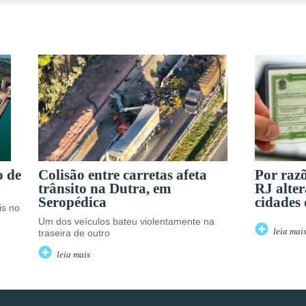
o de
Colisão entre carretas afeta
Por raz
trânsito na Dutra, em
RJ alter
Seropédica
cidades
is no
Um dos veículos bateu violentamente na
leia mai
traseira de outro
leia mais