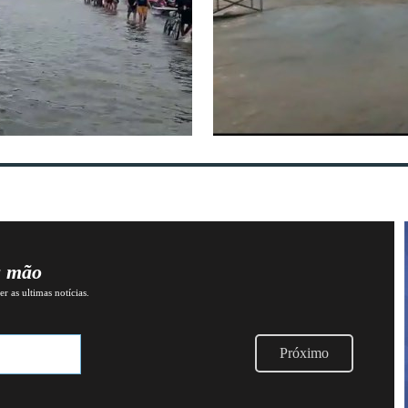
a mão
r as ultimas notícias.
Próximo