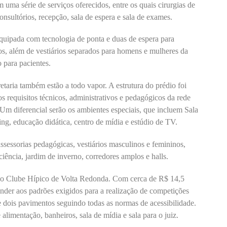
ma série de serviços oferecidos, entre os quais cirurgias de
consultórios, recepção, sala de espera e sala de exames.
equipada com tecnologia de ponta e duas de espera para
s, além de vestiários separados para homens e mulheres da
 para pacientes.
taria também estão a todo vapor. A estrutura do prédio foi
os requisitos técnicos, administrativos e pedagógicos da rede
 Um diferencial serão os ambientes especiais, que incluem Sala
ing, educação didática, centro de mídia e estúdio de TV.
ssessorias pedagógicas, vestiários masculinos e femininos,
iência, jardim de inverno, corredores amplos e halls.
vo Clube Hípico de Volta Redonda. Com cerca de R$ 14,5
ender aos padrões exigidos para a realização de competições
de dois pavimentos seguindo todas as normas de acessibilidade.
alimentação, banheiros, sala de mídia e sala para o juiz.