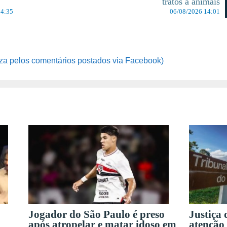
tratos a animais
14:35
06/08/2026 14:01
za pelos comentários postados via Facebook)
Jogador do São Paulo é preso
Justiça
após atropelar e matar idoso em
atenção 