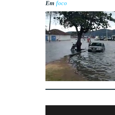
Em
foco