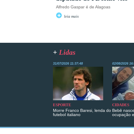
Alfredo Gaspar é de Alagoas
leia mais
+
Lidas
31/07/2026 11:37:48
02/08/2026 16
ESPORTE
CIDADES
Morre Franco Baresi, lenda do
Bebê nasce
futebol italiano
ocupação 