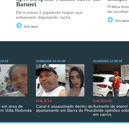
Barueri
Prática busc
de escolher
Ele e outros 2 jogadores negam que
estivessem disputando ‘racha’
leia mai
leia mais
:13:33
01/08/2026 14:30:36
01/08/2026 12:20:34
POLÍCIA
NACIONAL
 em área de
Casal é assassinado dentro de
Aumento de etanol 
em Volta Redonda
apartamento em Barra do Piraí
divide opiniões sob
em carros