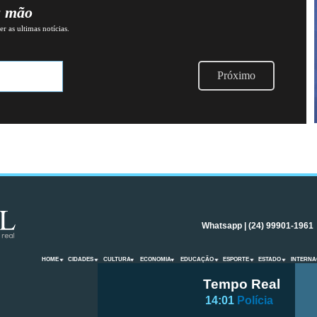
a mão
r as ultimas notícias.
Próximo
Whatsapp | (24) 99901-1961
HOME
CIDADES
CULTURA
ECONOMIA
EDUCAÇÃO
ESPORTE
ESTADO
INTERNA
Tempo Real
14:01
Polícia