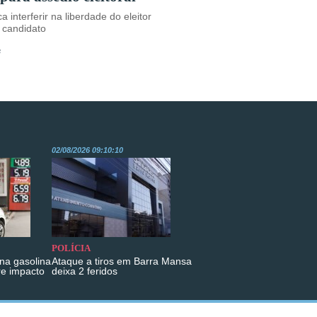
a interferir na liberdade do eleitor
 candidato
s
02/08/2026 09:10:10
POLÍCIA
na gasolina
Ataque a tiros em Barra Mansa
re impacto
deixa 2 feridos