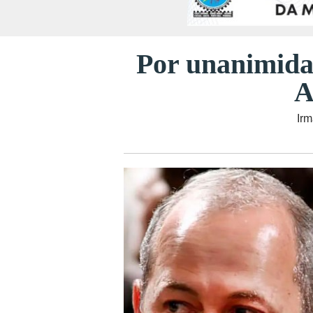
Por unanimidad
A
Irm