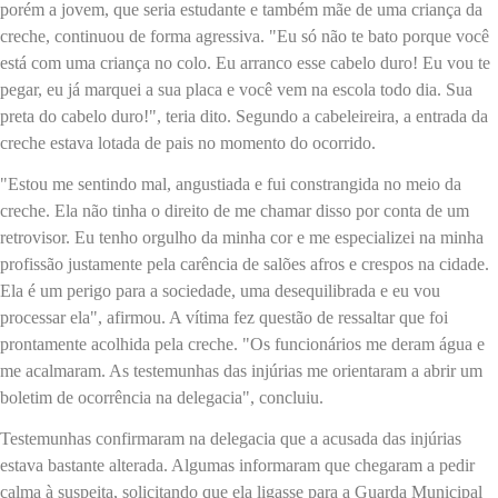
porém a jovem, que seria estudante e também mãe de uma criança da
creche, continuou de forma agressiva. "Eu só não te bato porque você
está com uma criança no colo. Eu arranco esse cabelo duro! Eu vou te
pegar, eu já marquei a sua placa e você vem na escola todo dia. Sua
preta do cabelo duro!", teria dito. Segundo a cabeleireira, a entrada da
creche estava lotada de pais no momento do ocorrido.
"Estou me sentindo mal, angustiada e fui constrangida no meio da
creche. Ela não tinha o direito de me chamar disso por conta de um
retrovisor. Eu tenho orgulho da minha cor e me especializei na minha
profissão justamente pela carência de salões afros e crespos na cidade.
Ela é um perigo para a sociedade, uma desequilibrada e eu vou
processar ela", afirmou. A vítima fez questão de ressaltar que foi
prontamente acolhida pela creche. "Os funcionários me deram água e
me acalmaram. As testemunhas das injúrias me orientaram a abrir um
boletim de ocorrência na delegacia", concluiu.
Testemunhas confirmaram na delegacia que a acusada das injúrias
estava bastante alterada. Algumas informaram que chegaram a pedir
calma à suspeita, solicitando que ela ligasse para a Guarda Municipal