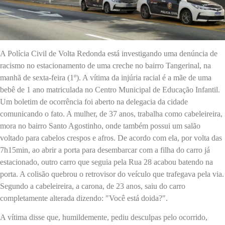
A Polícia Civil de Volta Redonda está investigando uma denúncia de
racismo no estacionamento de uma creche no bairro Tangerinal, na
manhã de sexta-feira (1º). A vítima da injúria racial é a mãe de uma
bebê de 1 ano matriculada no Centro Municipal de Educação Infantil.
Um boletim de ocorrência foi aberto na delegacia da cidade
comunicando o fato. A mulher, de 37 anos, trabalha como cabeleireira,
mora no bairro Santo Agostinho, onde também possui um salão
voltado para cabelos crespos e afros. De acordo com ela, por volta das
7h15min, ao abrir a porta para desembarcar com a filha do carro já
estacionado, outro carro que seguia pela Rua 28 acabou batendo na
porta. A colisão quebrou o retrovisor do veículo que trafegava pela via.
Segundo a cabeleireira, a carona, de 23 anos, saiu do carro
completamente alterada dizendo: "Você está doida?".
A vítima disse que, humildemente, pediu desculpas pelo ocorrido,