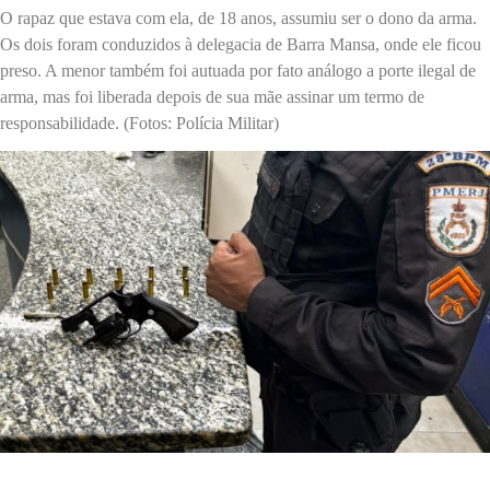
O rapaz que estava com ela, de 18 anos, assumiu ser o dono da arma.
Os dois foram conduzidos à delegacia de Barra Mansa, onde ele ficou
preso. A menor também foi autuada por fato análogo a porte ilegal de
arma, mas foi liberada depois de sua mãe assinar um termo de
responsabilidade. (Fotos: Polícia Militar)