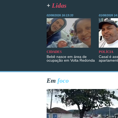
+
Lidas
02/08/2026 16:13:33
01/08/2026 14
CIDADES
POLÍCIA
Bebê nasce em área de
Casal é as
ocupação em Volta Redonda
apartament
Em
foco