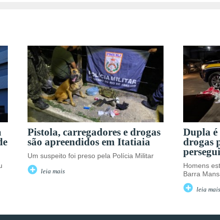
a
Pistola, carregadores e drogas
Dupla é
de
são apreendidos em Itatiaia
drogas 
persegu
Um suspeito foi preso pela Polícia Militar
u
Homens est
leia mais
Barra Mans
leia mai