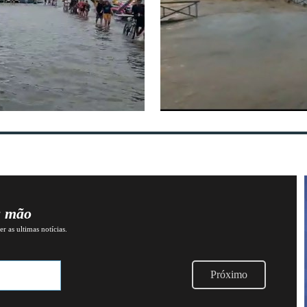
a mão
r as ultimas notícias.
Próximo