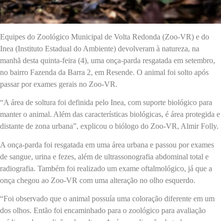
Equipes do Zoológico Municipal de Volta Redonda (Zoo-VR) e do
Inea (Instituto Estadual do Ambiente) devolveram à natureza, na
manhã desta quinta-feira (4), uma onça-parda resgatada em setembro,
no bairro Fazenda da Barra 2, em Resende. O animal foi solto após
passar por exames gerais no Zoo-VR.
“A área de soltura foi definida pelo Inea, com suporte biológico para
manter o animal. Além das características biológicas, é área protegida e
distante de zona urbana”, explicou o biólogo do Zoo-VR, Almir Folly.
A onça-parda foi resgatada em uma área urbana e passou por exames
de sangue, urina e fezes, além de ultrassonografia abdominal total e
radiografia. Também foi realizado um exame oftalmológico, já que a
onça chegou ao Zoo-VR com uma alteração no olho esquerdo.
“Foi observado que o animal possuía uma coloração diferente em um
dos olhos. Então foi encaminhado para o zoológico para avaliação