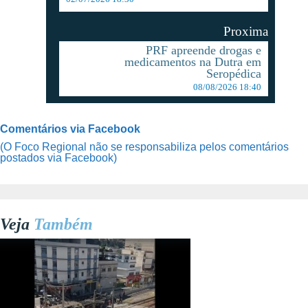
Proxima
PRF apreende drogas e
medicamentos na Dutra em
Seropédica
08/08/2026 18:40
Comentários via Facebook
(O Foco Regional não se responsabiliza pelos comentários
postados via Facebook)
Veja
Também