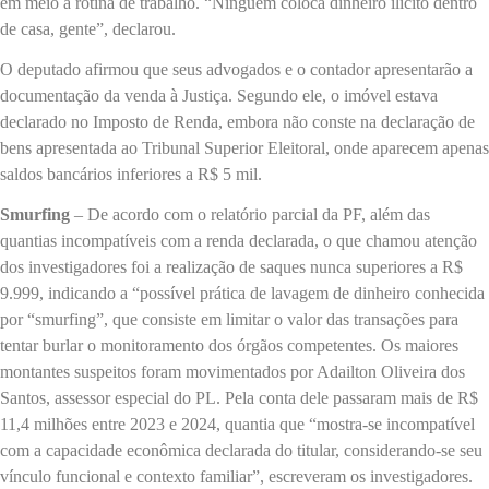
em meio à rotina de trabalho. “Ninguém coloca dinheiro ilícito dentro
de casa, gente”, declarou.
O deputado afirmou que seus advogados e o contador apresentarão a
documentação da venda à Justiça. Segundo ele, o imóvel estava
declarado no Imposto de Renda, embora não conste na declaração de
bens apresentada ao Tribunal Superior Eleitoral, onde aparecem apenas
saldos bancários inferiores a R$ 5 mil.
Smurfing
– De acordo com o relatório parcial da PF, além das
quantias incompatíveis com a renda declarada, o que chamou atenção
dos investigadores foi a realização de saques nunca superiores a R$
9.999, indicando a “possível prática de lavagem de dinheiro conhecida
por “smurfing”, que consiste em limitar o valor das transações para
tentar burlar o monitoramento dos órgãos competentes. Os maiores
montantes suspeitos foram movimentados por Adailton Oliveira dos
Santos, assessor especial do PL. Pela conta dele passaram mais de R$
11,4 milhões entre 2023 e 2024, quantia que “mostra-se incompatível
com a capacidade econômica declarada do titular, considerando-se seu
vínculo funcional e contexto familiar”, escreveram os investigadores.