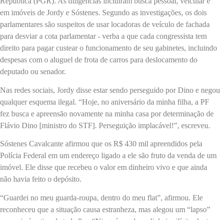
República (PGR). As diligências incluíram busca pessoal, veicular e
em imóveis de Jordy e Sóstenes. Segundo as investigações, os dois
parlamentares são suspeitos de usar locadoras de veículo de fachada
para desviar a cota parlamentar - verba a que cada congressista tem
direito para pagar custear o funcionamento de seu gabinetes, incluindo
despesas com o aluguel de frota de carros para deslocamento do
deputado ou senador.
Nas redes sociais, Jordy disse estar sendo perseguido por Dino e negou
qualquer esquema ilegal. “Hoje, no aniversário da minha filha, a PF
fez busca e apreensão novamente na minha casa por determinação de
Flávio Dino [ministro do STF]. Perseguição implacável!”, escreveu.
Sóstenes Cavalcante afirmou que os R$ 430 mil apreendidos pela
Polícia Federal em um endereço ligado a ele são fruto da venda de um
imóvel. Ele disse que recebeu o valor em dinheiro vivo e que ainda
não havia feito o depósito.
“Guardei no meu guarda-roupa, dentro do meu flat”, afirmou. Ele
reconheceu que a situação causa estranheza, mas alegou um “lapso”