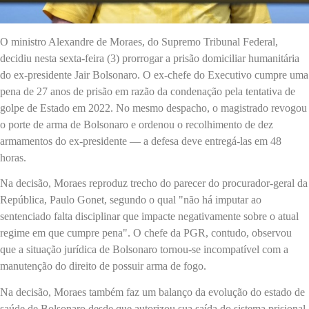
O ministro Alexandre de Moraes, do Supremo Tribunal Federal,
decidiu nesta sexta-feira (3) prorrogar a prisão domiciliar humanitária
do ex-presidente Jair Bolsonaro. O ex-chefe do Executivo cumpre uma
pena de 27 anos de prisão em razão da condenação pela tentativa de
golpe de Estado em 2022. No mesmo despacho, o magistrado revogou
o porte de arma de Bolsonaro e ordenou o recolhimento de dez
armamentos do ex-presidente — a defesa deve entregá-las em 48
horas.
Na decisão, Moraes reproduz trecho do parecer do procurador-geral da
República, Paulo Gonet, segundo o qual "não há imputar ao
sentenciado falta disciplinar que impacte negativamente sobre o atual
regime em que cumpre pena". O chefe da PGR, contudo, observou
que a situação jurídica de Bolsonaro tornou-se incompatível com a
manutenção do direito de possuir arma de fogo.
Na decisão, Moraes também faz um balanço da evolução do estado de
saúde de Bolsonaro desde que autorizou sua saída do sistema prisional.