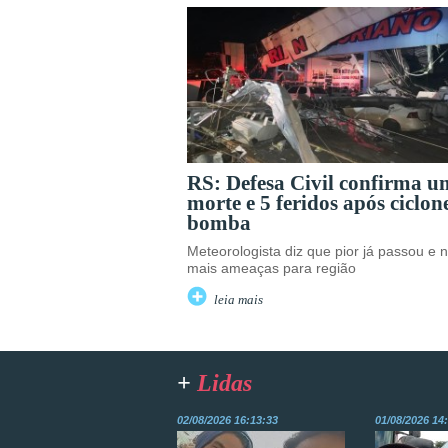
RS: Defesa Civil confirma 
morte e 5 feridos após ciclon
bomba
Meteorologista diz que pior já passou e 
mais ameaças para região
leia mais
+
Lidas
02/08/2026 16:13:33
01/08/2026 14