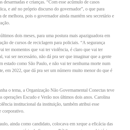
soas desarmadas e crianças. “Com esse acúmulo de casos
ca, e até no próprio discurso do governador”, o que para
 de melhora, pois o governador ainda mantém seu secretário e
ração.
 últimos dois meses, para uma postura mais apaziguadora em
zação de cursos de reciclagem para policiais. “A segurança
ai ter momentos que vai ter violência, é claro que vai ter
l, vai ser necessário, não dá pra ser que imaginar que a gente
 um estado como São Paulo, e não vai ter nenhuma morte num
te, em 2022, que dá pra ser um número muito menor do que é
panha o tema, a Organização Não Governamental Conectas teve
as operações Escudo e Verão nos últimos dois anos. Carolina
ência institucional da instituição, também atribui esse
e corporativo.
ulo, ainda como candidato, colocava em xeque a eficácia das