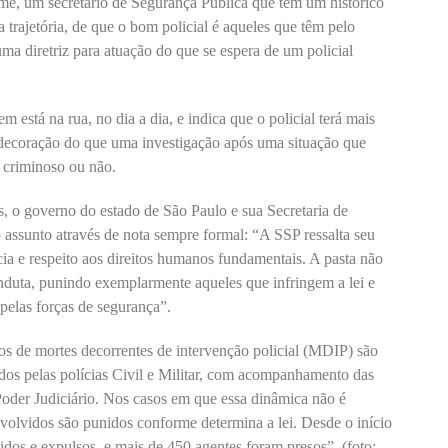
me, um secretário de Segurança Pública que tem um histórico
a trajetória, de que o bom policial é aqueles que têm pelo
uma diretriz para atuação do que se espera de um policial
 está na rua, no dia a dia, e indica que o policial terá mais
decoração do que uma investigação após uma situação que
 criminoso ou não.
, o governo do estado de São Paulo e sua Secretaria de
 assunto através de nota sempre formal: “A SSP ressalta seu
ia e respeito aos direitos humanos fundamentais. A pasta não
duta, punindo exemplarmente aqueles que infringem a lei e
pelas forças de segurança”.
os de mortes decorrentes de intervenção policial (MDIP) são
dos pelas polícias Civil e Militar, com acompanhamento das
Poder Judiciário. Nos casos em que essa dinâmica não é
volvidos são punidos conforme determina a lei. Desde o início
idos e expulsos, e mais de 450 agentes foram presos”. (foto: