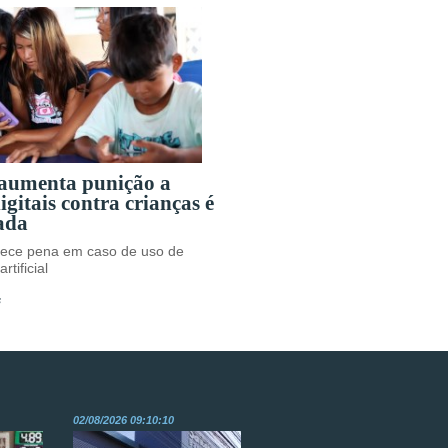
 aumenta punição a
igitais contra crianças é
ada
rece pena em caso de uso de
rtificial
s
02/08/2026 09:10:10