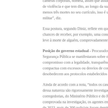
câmeras corporais, nomeia, assim que assu
de violência e que tem dito, ao longo da su
menos três mortes no seu currículo, isso é 
militar”, diz.
Essa postura, segundo Diniz, reflete em quem
chances de receber, por exemplo, uma con
leve à morte de alguém, comprovadamente
Posição do governo estadual -
Procurados
Segurança Pública se manifestaram sobre o
compromisso com a legalidade, transparênc
compactua com excessos ou desvios de con
desobedecem aos protocolos estabelecidos 
Ainda de acordo com a nota, “todos os cas
dessa natureza são rigorosamente investiga
corregedorias, do Ministério Público e do 
comprovada na investigação, os agentes en
de 2023, mais de 300 policiais foram demit