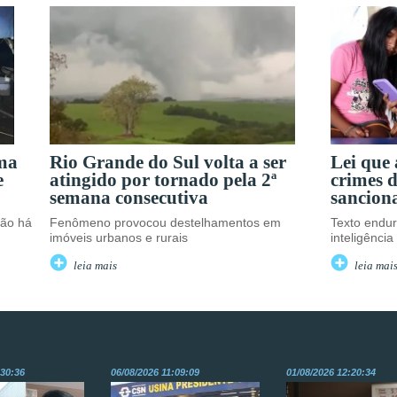
uma
Rio Grande do Sul volta a ser
Lei que
e
atingido por tornado pela 2ª
crimes d
semana consecutiva
sancion
não há
Fenômeno provocou destelhamentos em
Texto endu
imóveis urbanos e rurais
inteligência a
leia mais
leia mai
:30:36
06/08/2026 11:09:09
01/08/2026 12:20:34