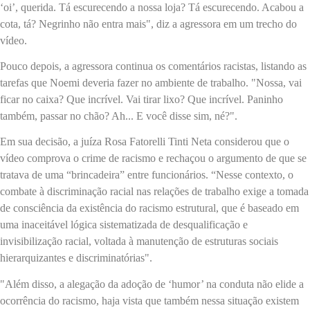
‘oi’, querida. Tá escurecendo a nossa loja? Tá escurecendo. Acabou a
cota, tá? Negrinho não entra mais", diz a agressora em um trecho do
vídeo.
Pouco depois, a agressora continua os comentários racistas, listando as
tarefas que Noemi deveria fazer no ambiente de trabalho. "Nossa, vai
ficar no caixa? Que incrível. Vai tirar lixo? Que incrível. Paninho
também, passar no chão? Ah... E você disse sim, né?".
Em sua decisão, a juíza Rosa Fatorelli Tinti Neta considerou que o
vídeo comprova o crime de racismo e rechaçou o argumento de que se
tratava de uma “brincadeira” entre funcionários. “Nesse contexto, o
combate à discriminação racial nas relações de trabalho exige a tomada
de consciência da existência do racismo estrutural, que é baseado em
uma inaceitável lógica sistematizada de desqualificação e
invisibilização racial, voltada à manutenção de estruturas sociais
hierarquizantes e discriminatórias".
"Além disso, a alegação da adoção de ‘humor’ na conduta não elide a
ocorrência do racismo, haja vista que também nessa situação existem