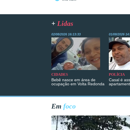
+
Lidas
02/08/2026 16:13:33
01/08/2026 14
CIDADES
POLÍCIA
Bebê nasce em área de
Casal é as
ocupação em Volta Redonda
apartament
Em
foco