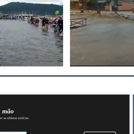
a mão
r as ultimas notícias.