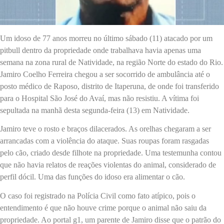
Um idoso de 77 anos morreu no último sábado (11) atacado por um
pitbull dentro da propriedade onde trabalhava havia apenas uma
semana na zona rural de Natividade, na região Norte do estado do Rio.
Jamiro Coelho Ferreira chegou a ser socorrido de ambulância até o
posto médico de Raposo, distrito de Itaperuna, de onde foi transferido
para o Hospital São José do Avaí, mas não resistiu. A vítima foi
sepultada na manhã desta segunda-feira (13) em Natividade.
Jamiro teve o rosto e braços dilacerados. As orelhas chegaram a ser
arrancadas com a violência do ataque. Suas roupas foram rasgadas
pelo cão, criado desde filhote na propriedade. Uma testemunha contou
que não havia relatos de reações violentas do animal, considerado de
perfil dócil. Uma das funções do idoso era alimentar o cão.
O caso foi registrado na Polícia Civil como fato atípico, pois o
entendimento é que não houve crime porque o animal não saiu da
propriedade. Ao portal g1, um parente de Jamiro disse que o patrão do