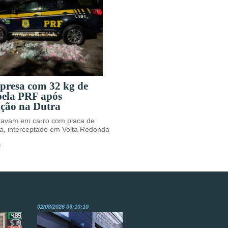
 presa com 32 kg de
pela PRF após
ição na Dutra
avam em carro com placa de
a, interceptado em Volta Redonda
s
02/08/2026 09:10:10