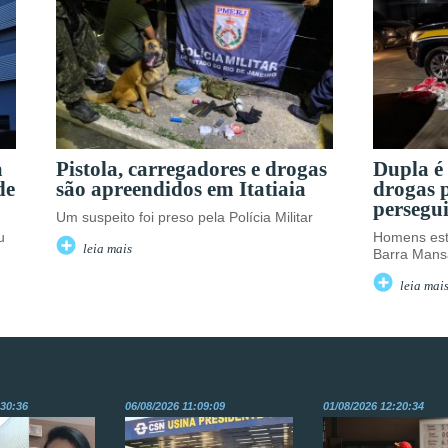
a
Pistola, carregadores e drogas
Dupla é
de
são apreendidos em Itatiaia
drogas 
persegu
Um suspeito foi preso pela Polícia Militar
u
Homens est
leia mais
Barra Mans
leia mai
:30:36
06/08/2026 11:09:09
01/08/2026 12:20:34