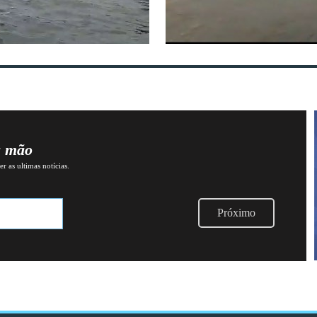
a mão
r as ultimas notícias.
Próximo