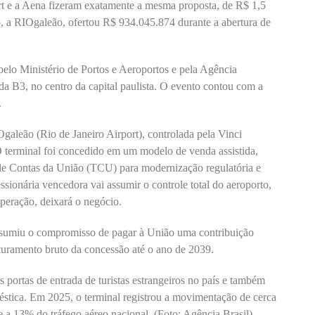
rt e a Aena fizeram exatamente a mesma proposta, de R$ 1,5
to, a RIOgaleão, ofertou R$ 934.045.874 durante a abertura de
 pelo Ministério de Portos e Aeroportos e pela Agência
a B3, no centro da capital paulista. O evento contou com a
.
galeão (Rio de Janeiro Airport), controlada pela Vinci
 terminal foi concedido em um modelo de venda assistida,
de Contas da União (TCU) para modernização regulatória e
ssionária vencedora vai assumir o controle total do aeroporto,
peração, deixará o negócio.
ssumiu o compromisso de pagar à União uma contribuição
turamento bruto da concessão até o ano de 2039.
 portas de entrada de turistas estrangeiros no país e também
stica. Em 2025, o terminal registrou a movimentação de cerca
e a 13% do tráfego aéreo nacional. (Foto: Agência Brasil)