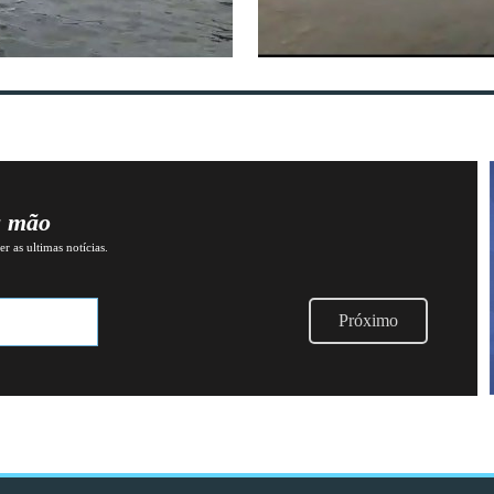
a mão
r as ultimas notícias.
Próximo