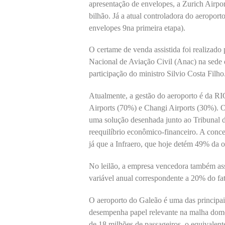
apresentação de envelopes, a Zurich Airpo
bilhão. Já a atual controladora do aeropor
envelopes 9na primeira etapa).
O certame de venda assistida foi realizado
Nacional de Aviação Civil (Anac) na sede d
participação do ministro Silvio Costa Filho
Atualmente, a gestão do aeroporto é da RIO
Airports (70%) e Changi Airports (30%). O
uma solução desenhada junto ao Tribunal 
reequilíbrio econômico-financeiro. A conce
já que a Infraero, que hoje detém 49% da o
No leilão, a empresa vencedora também a
variável anual correspondente a 20% do fa
O aeroporto do Galeão é uma das principais
desempenha papel relevante na malha domé
de 18 milhões de passageiros, o equivalent