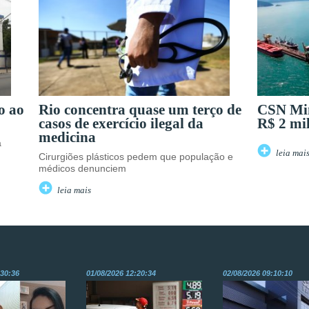
o ao
Rio concentra quase um terço de
CSN Min
casos de exercício ilegal da
R$ 2 mi
medicina
a
leia mai
Cirurgiões plásticos pedem que população e
médicos denunciem
leia mais
:30:36
01/08/2026 12:20:34
02/08/2026 09:10:10