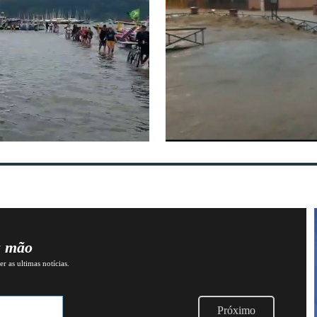
a mão
r as ultimas notícias.
Próximo