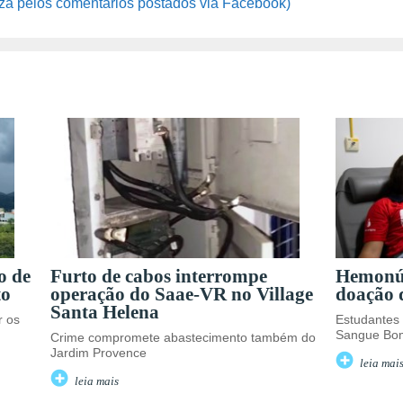
za pelos comentários postados via Facebook)
o de
Furto de cabos interrompe
Hemonúc
to
operação do Saae-VR no Village
doação d
Santa Helena
r os
Estudantes
Sangue Bo
Crime compromete abastecimento também do
Jardim Provence
leia mai
leia mais