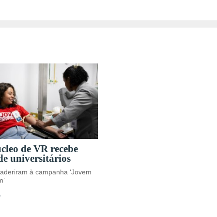
leo de VR recebe
e universitários
 aderiram à campanha ‘Jovem
m’
s