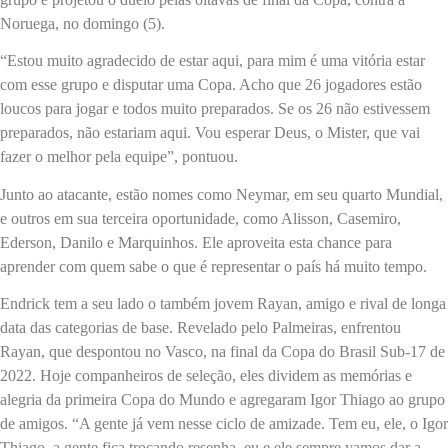
Noruega, no domingo (5).
“Estou muito agradecido de estar aqui, para mim é uma vitória estar
com esse grupo e disputar uma Copa. Acho que 26 jogadores estão
loucos para jogar e todos muito preparados. Se os 26 não estivessem
preparados, não estariam aqui. Vou esperar Deus, o Mister, que vai
fazer o melhor pela equipe”, pontuou.
Junto ao atacante, estão nomes como Neymar, em seu quarto Mundial,
e outros em sua terceira oportunidade, como Alisson, Casemiro,
Ederson, Danilo e Marquinhos. Ele aproveita esta chance para
aprender com quem sabe o que é representar o país há muito tempo.
Endrick tem a seu lado o também jovem Rayan, amigo e rival de longa
data das categorias de base. Revelado pelo Palmeiras, enfrentou
Rayan, que despontou no Vasco, na final da Copa do Brasil Sub-17 de
2022. Hoje companheiros de seleção, eles dividem as memórias e
alegria da primeira Copa do Mundo e agregaram Igor Thiago ao grupo
de amigos. “A gente já vem nesse ciclo de amizade. Tem eu, ele, o Igor
Thiago, a gente fica trocando resenha, eu e ele sempre vamos dar a