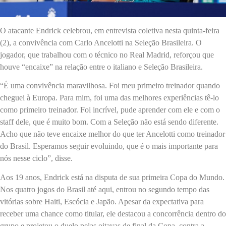
O atacante Endrick celebrou, em entrevista coletiva nesta quinta-feira
(2), a convivência com Carlo Ancelotti na Seleção Brasileira. O
jogador, que trabalhou com o técnico no Real Madrid, reforçou que
houve “encaixe” na relação entre o italiano e Seleção Brasileira.
“É uma convivência maravilhosa. Foi meu primeiro treinador quando
cheguei à Europa. Para mim, foi uma das melhores experiências tê-lo
como primeiro treinador. Foi incrível, pude aprender com ele e com o
staff dele, que é muito bom. Com a Seleção não está sendo diferente.
Acho que não teve encaixe melhor do que ter Ancelotti como treinador
do Brasil. Esperamos seguir evoluindo, que é o mais importante para
nós nesse ciclo”, disse.
Aos 19 anos, Endrick está na disputa de sua primeira Copa do Mundo.
Nos quatro jogos do Brasil até aqui, entrou no segundo tempo das
vitórias sobre Haiti, Escócia e Japão. Apesar da expectativa para
receber uma chance como titular, ele destacou a concorrência dentro do
grupo e projetou o duelo pelas oitavas de final da Copa, contra a