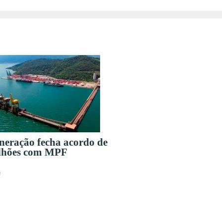
eração fecha acordo de
lhões com MPF
s