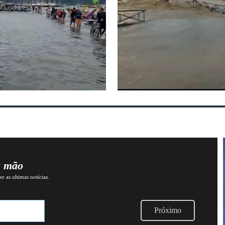
a mão
r as ultimas notícias.
Próximo