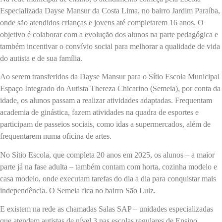
Especializada Dayse Mansur da Costa Lima, no bairro Jardim Paraíba,
onde são atendidos crianças e jovens até completarem 16 anos. O
objetivo é colaborar com a evolução dos alunos na parte pedagógica e
também incentivar o convívio social para melhorar a qualidade de vida
do autista e de sua família.
Ao serem transferidos da Dayse Mansur para o Sítio Escola Municipal
Espaço Integrado do Autista Thereza Chicarino (Semeia), por conta da
idade, os alunos passam a realizar atividades adaptadas. Frequentam
academia de ginástica, fazem atividades na quadra de esportes e
participam de passeios sociais, como idas a supermercados, além de
frequentarem numa oficina de artes.
No Sítio Escola, que completa 20 anos em 2025, os alunos – a maior
parte já na fase adulta – também contam com horta, cozinha modelo e
casa modelo, onde executam tarefas do dia a dia para conquistar mais
independência. O Semeia fica no bairro São Luiz.
E existem na rede as chamadas Salas SAP – unidades especializadas
que atendem autistas de nível 3 nas escolas regulares de Ensino