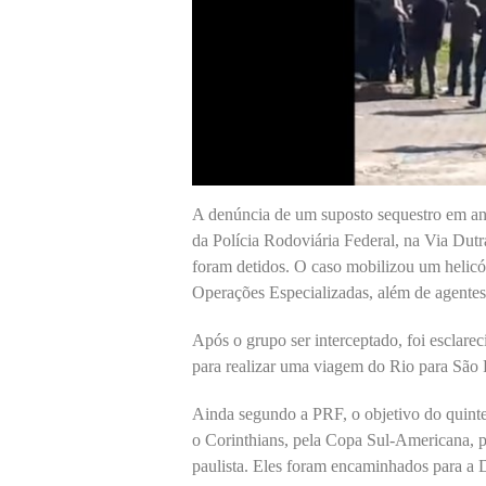
A denúncia de um suposto sequestro em and
da Polícia Rodoviária Federal, na Via Dut
foram detidos. O caso mobilizou um helic
Operações Especializadas, além de agentes
Após o grupo ser interceptado, foi esclar
para realizar uma viagem do Rio para São 
Ainda segundo a PRF, o objetivo do quintet
o Corinthians, pela Copa Sul-Americana, pr
paulista. Eles foram encaminhados para a 