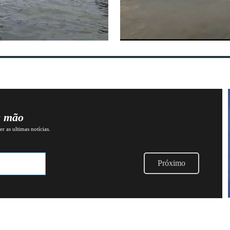
a mão
r as ultimas notícias.
Próximo