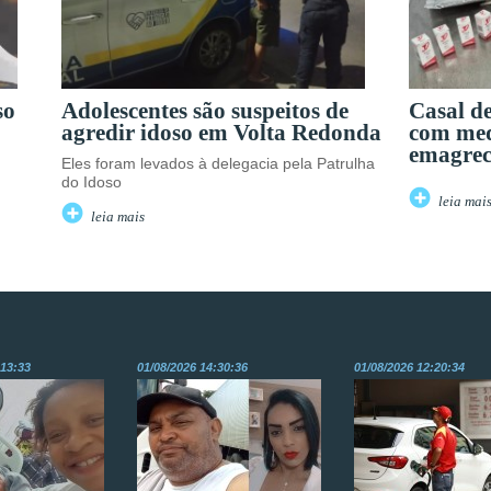
so
Adolescentes são suspeitos de
Casal d
agredir idoso em Volta Redonda
com me
emagrec
Eles foram levados à delegacia pela Patrulha
do Idoso
leia mai
leia mais
:13:33
01/08/2026 14:30:36
01/08/2026 12:20:34