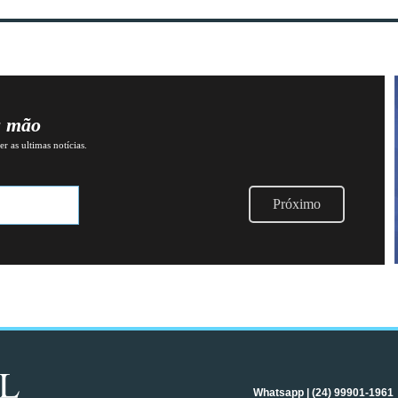
a mão
r as ultimas notícias.
Próximo
Whatsapp | (24) 99901-1961