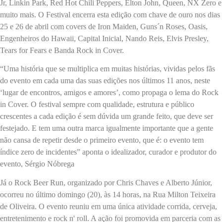
Jr, Linkin Park, Red Hot Chili Peppers, Elton John, Queen, NX Zero e
muito mais. O Festival encerra esta edição com chave de ouro nos dias
25 e 26 de abril com covers de Iron Maiden, Guns´n Roses, Oasis,
Engenheiros do Hawaii, Capital Inicial, Nando Reis, Elvis Presley,
Tears for Fears e Banda Rock in Cover.
“Uma história que se multiplica em muitas histórias, vividas pelos fãs
do evento em cada uma das suas edições nos últimos 11 anos, neste
‘lugar de encontros, amigos e amores’, como propaga o lema do Rock
in Cover. O festival sempre com qualidade, estrutura e público
crescentes a cada edição é sem dúvida um grande feito, que deve ser
festejado. E tem uma outra marca igualmente importante que a gente
não cansa de repetir desde o primeiro evento, que é: o evento tem
índice zero de incidentes” aponta o idealizador, curador e produtor do
evento, Sérgio Nóbrega
Já o Rock Beer Run, organizado por Chris Chaves e Alberto Júnior,
ocorreu no último domingo (20), às 14 horas, na Rua Milton Teixeira
de Oliveira. O evento reuniu em uma única atividade corrida, cerveja,
entretenimento e rock n' roll. A ação foi promovida em parceria com as